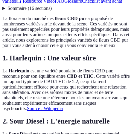
variétés
📺 Ressource Vidéo
FAQ
Glossaire
Checklist avant achat
Sommaire
(
16
sections
)
La floraison du marché des
fleurs CBD pur
a propulsé de
nombreuses variétés sur le devant de la scène. Ces variétés ne sont
pas seulement appréciées pour leurs propriétés thérapeutiques, mais
aussi pour leurs arômes uniques et leurs effets spécifiques. Dans cet
article, nous explorerons les principales variétés de fleurs CBD pur
pour vous aider à choisir celle qui vous conviendra le mieux.
1. Harlequin : Une valeur sûre
La
Harlequin
est une variété populaire de fleurs CBD pur,
reconnue pour son équilibre entre
CBD et THC
. Cette variété offre
un rapport typique de CBD:THC de 5:2, ce qui la rend
particulièrement efficace pour ceux qui recherchent une relaxation
sans altération. Avec des arômes mixtes de musc et de terre
inhabituels, elle reste une référence pour les nouveaux arrivants qui
souhaitent expérimenter efficacement sans risques
psychoactifs.
Source : Wikipedia
2. Sour Diesel : L'énergie naturelle
La
Sour Diesel
est une variété bien connue pour son potentiel