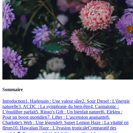
Sommaire
Introduction
1. Harlequin : Une valeur sûre
2. Sour Diesel : L'énergie
naturelle
3. ACDC : La symphonie du bien-être
4. Cannatonic :
L'équilibre parfait
5. Ringo's Gift : Un bienfait naturel
6. Elektra :
Pour un boost quotidien
7. Lifter : L'ascension apaisante
8.
Charlotte's Web : Une légende
9. Super Lemon Haze : La vitalité en
fleurs
10. Hawaiian Haze : L'évasion tropicale
Comparatif des