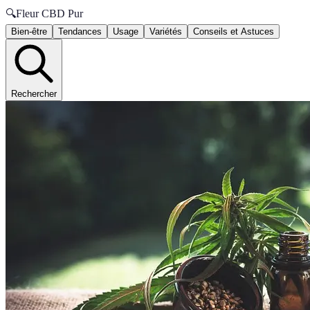
🔍
Fleur CBD Pur
Bien-être
Tendances
Usage
Variétés
Conseils et Astuces
Rechercher