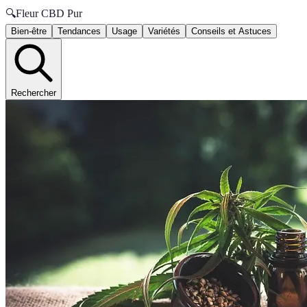
🔍
Fleur CBD Pur
Bien-être
Tendances
Usage
Variétés
Conseils et Astuces
Rechercher