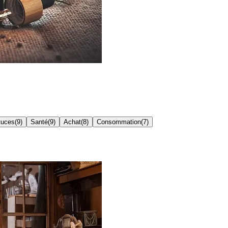
tuces
(
9
)
Santé
(
9
)
Achat
(
8
)
Consommation
(
7
)