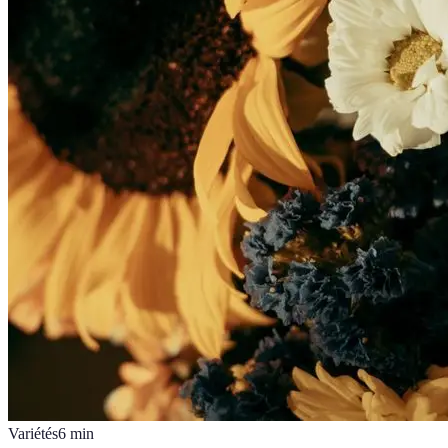
Variétés
6
min