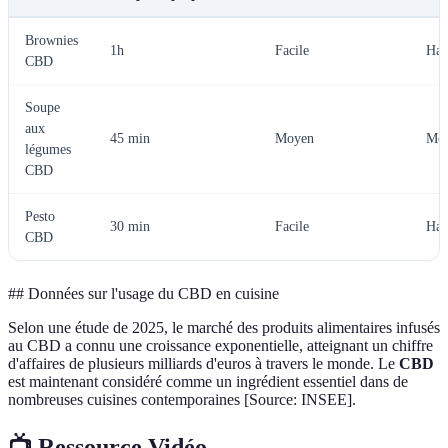
Brownies
1h
Facile
Hau
CBD
Soupe
aux
45 min
Moyen
Mo
légumes
CBD
Pesto
30 min
Facile
Hau
CBD
## Données sur l'usage du CBD en cuisine
Selon une étude de 2025, le marché des produits alimentaires infusés
au CBD a connu une croissance exponentielle, atteignant un chiffre
d'affaires de plusieurs milliards d'euros à travers le monde. Le
CBD
est maintenant considéré comme un ingrédient essentiel dans de
nombreuses cuisines contemporaines [Source: INSEE].
📺 Ressource Vidéo