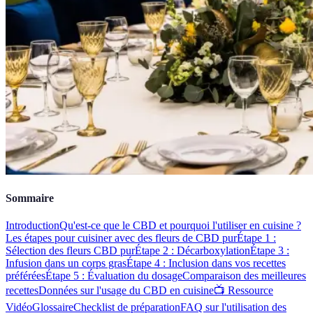
Sommaire
Introduction
Qu'est-ce que le CBD et pourquoi l'utiliser en cuisine ?
Les étapes pour cuisiner avec des fleurs de CBD pur
Étape 1 :
Sélection des fleurs CBD pur
Étape 2 : Décarboxylation
Étape 3 :
Infusion dans un corps gras
Étape 4 : Inclusion dans vos recettes
préférées
Étape 5 : Évaluation du dosage
Comparaison des meilleures
recettes
Données sur l'usage du CBD en cuisine
📺 Ressource
Vidéo
Glossaire
Checklist de préparation
FAQ sur l'utilisation des