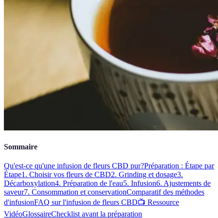
Sommaire
Qu'est-ce qu'une infusion de fleurs CBD pur?
Préparation : Étape par
Étape
1. Choisir vos fleurs de CBD
2. Grinding et dosage
3.
Décarboxylation
4. Préparation de l'eau
5. Infusion
6. Ajustements de
saveur
7. Consommation et conservation
Comparatif des méthodes
d'infusion
FAQ sur l'infusion de fleurs CBD
📺 Ressource
Vidéo
Glossaire
Checklist avant la préparation