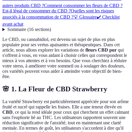
autres produits CBD ?
Comment consommer les fleurs de CBD ?
Est-il légal de consommer du CBD ?
Quelles sont les risques
associés à la consommation de CBD ?
💡 Glossaire
✔️ Checklist
avant achat
Sommaire
(
16
sections
)
Le CBD, ou cannabidiol, est devenu un sujet de plus en plus
populaire pour ses vertus apaisantes et thérapeutiques. Dans cet
article, nous allons explorer les variations de
fleurs CBD pur
qui
s'offrent à vous, en vous aidant à choisir celles qui correspondent le
mieux à vos attentes et à vos besoins. Que vous cherchiez à réduire
votre stress, à améliorer votre sommeil ou à soulager des douleurs,
ces variétés peuvent vous aider à atteindre votre objectif de bien-
être.
🌸 1. La Fleur de CBD Strawberry
La variété Strawberry est particulièrement appréciée pour son arôme
fruité et sucré qui rappelle les fraises. Elle a une teneur élevée en
CBD
, ce qui la rend idéale pour ceux qui cherchent un effet calmant
sans l'euphorie lié au THC. Les utilisateurs rapportent souvent une
réduction significative de l'anxiété, tout en maintenant une clarté
mentale. En termes de goût, les utilisateurs s'accordent à dire qu'il