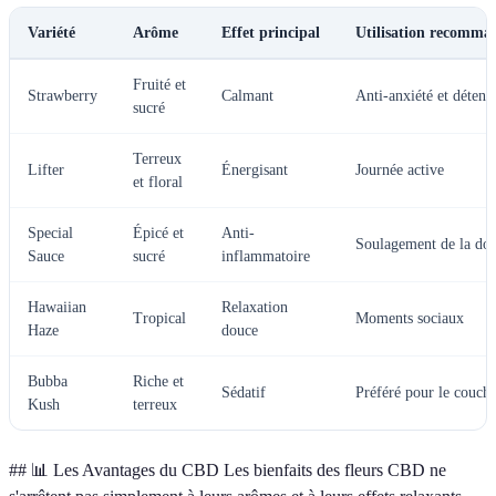
Variété
Arôme
Effet principal
Utilisation recomma
Fruité et
Strawberry
Calmant
Anti-anxiété et détent
sucré
Terreux
Lifter
Énergisant
Journée active
et floral
Special
Épicé et
Anti-
Soulagement de la dou
Sauce
sucré
inflammatoire
Hawaiian
Relaxation
Tropical
Moments sociaux
Haze
douce
Bubba
Riche et
Sédatif
Préféré pour le couch
Kush
terreux
## 📊 Les Avantages du CBD Les bienfaits des fleurs CBD ne