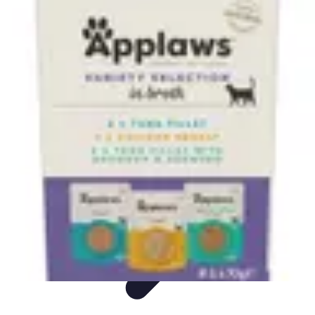
Fleur CBD Pur
Achat et Sélection
Bien-être
Usage
Variétés
Conseils et astuces
Fleur CBD Pur