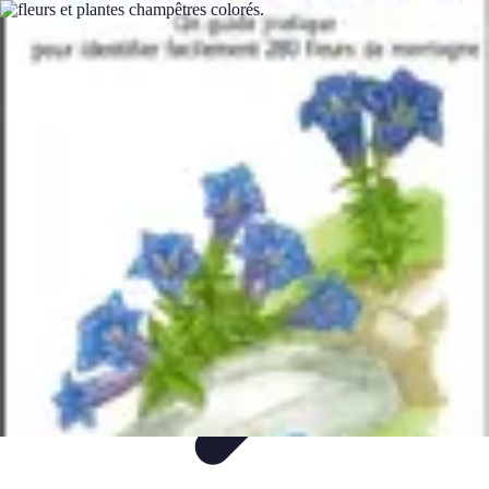
Fleur CBD Pur
Achat et Sélection
Bien-être
Usage
Variétés
Conseils et astuces
Fleur CBD Pur