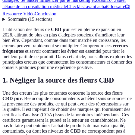
dosage
9. Se laisser influencer par le marketing excessif
10. Sauter
l'étape de la consultation médicale
Checklist avant achat
Glossaire
📺
Ressource Vidéo
Conclusion
Sommaire
(
15
sections
)
L'utilisation des fleurs de
CBD pur
est en pleine expansion en
2026, attirant de plus en plus d'adeptes soucieux d'améliorer leur
bien-être. Cependant, comme dans tout marché en croissance, les
erreurs peuvent rapidement se multiplier. Comprendre ces
erreurs
fréquentes
et savoir comment les éviter est essentiel pour tirer le
meilleur parti de ce produit. Dans cet article, nous allons explorer les
principales erreurs que commettent les consommateurs et donner des
conseils pratiques pour une expérience positive.
1. Négliger la source des fleurs CBD
Une des erreurs les plus courantes concerne la source des fleurs
CBD pur
. Beaucoup de consommateurs achètent sans se soucier de
la provenance des produits, ce qui peut avoir des répercussions sur
la qualité. Il est impératif de choisir des marques qui fournissent des
certificats d'analyse (COA) issus de laboratoires indépendants. Ces
certificats garantissent la pureté et la teneur en cannabinoïdes. Ne
pas le faire peut entraîner l'achat de produits de mauvaise qualité,
contaminés, ou dont les niveaux de
CBD
ne correspondent pas à