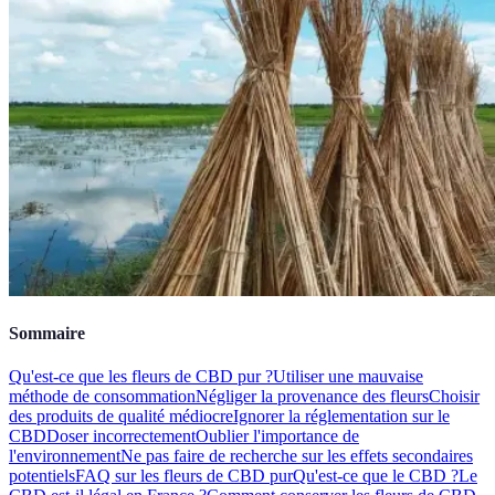
Sommaire
Qu'est-ce que les fleurs de CBD pur ?
Utiliser une mauvaise
méthode de consommation
Négliger la provenance des fleurs
Choisir
des produits de qualité médiocre
Ignorer la réglementation sur le
CBD
Doser incorrectement
Oublier l'importance de
l'environnement
Ne pas faire de recherche sur les effets secondaires
potentiels
FAQ sur les fleurs de CBD pur
Qu'est-ce que le CBD ?
Le