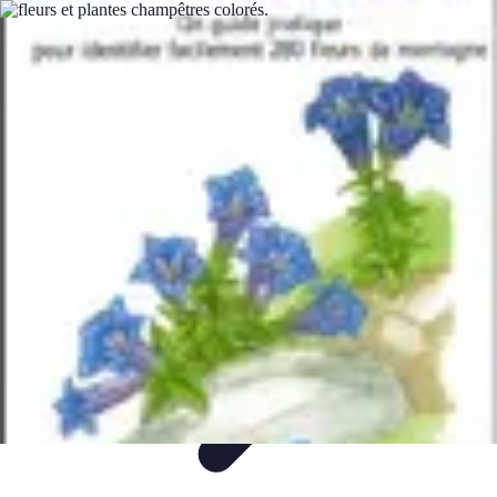
Fleur CBD Pur
Achat et Sélection
Bien-être
Usage
Variétés
Conseils et astuces
Fleur CBD Pur