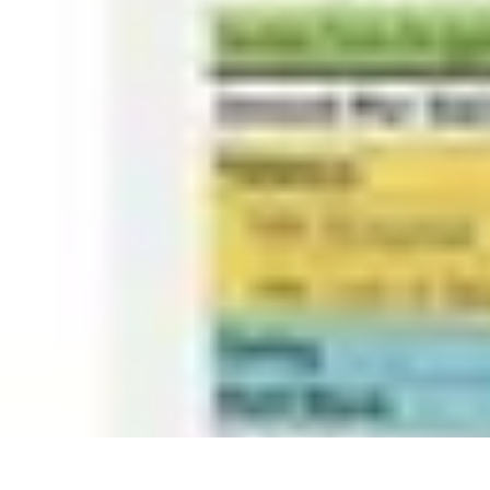
Fleur CBD Pur
Achat et Sélection
Bien-être
Usage
Variétés
Conseils et astuces
Fleur CBD Pur