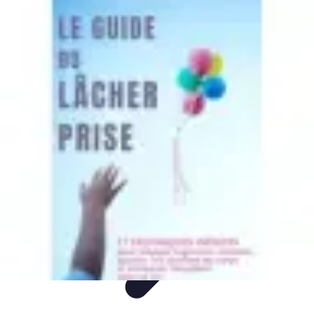
Fleur CBD Pur
Achat et Sélection
Bien-être
Usage
Variétés
Conseils et astuces
Fleur CBD Pur