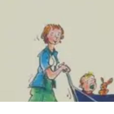
Fleur CBD Pur
Achat et Sélection
Bien-être
Usage
Variétés
Conseils et astuces
Fleur CBD Pur