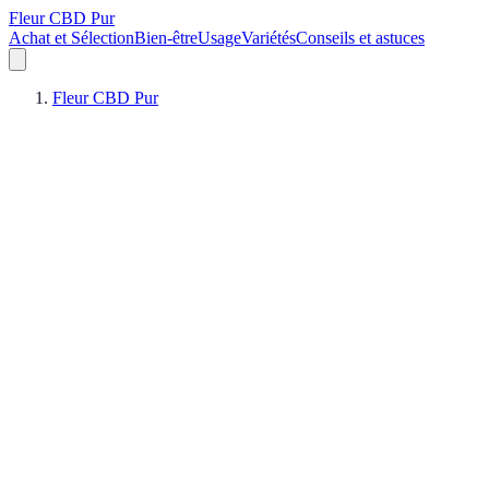
Fleur CBD Pur
Achat et Sélection
Bien-être
Usage
Variétés
Conseils et astuces
Fleur CBD Pur