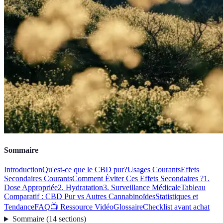
Sommaire
Introduction
Qu'est-ce que le CBD pur?
Usages Courants
Effets
Secondaires Courants
Comment Éviter Ces Effets Secondaires ?
1.
Dose Appropriée
2. Hydratation
3. Surveillance Médicale
Tableau
Comparatif : CBD Pur vs Autres Cannabinoïdes
Statistiques et
Tendance
FAQ
📺 Ressource Vidéo
Glossaire
Checklist avant achat
Sommaire
(
14
sections
)