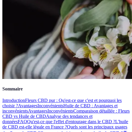
Sommaire
Introduction
Fleurs CBD pur : Qu'est-ce que c'est et pourquoi les
choisir ?
Avantages
Inconvénients
Huile de CBD : Avantages et
inconvénients
Avantages
Inconvénients
Comparaison détaillée : Fleurs
CBD vs Huile de CBD
Analyse des tendances et
données
FAQ
Qu'est-ce que l'effet d'entourage dans le CBD ?
L'huile
de CBD est-elle légale en France ?
Quels sont les principaux usages