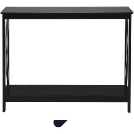
Fleur CBD Pur
Achat et Sélection
Bien-être
Usage
Variétés
Conseils et astuces
Fleur CBD Pur