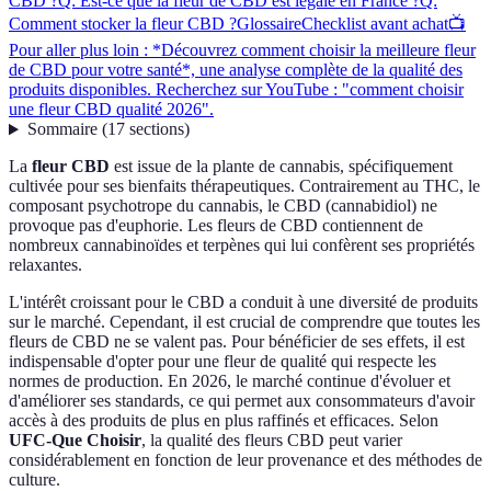
CBD ?
Q: Est-ce que la fleur de CBD est légale en France ?
Q:
Comment stocker la fleur CBD ?
Glossaire
Checklist avant achat
📺
Pour aller plus loin : *Découvrez comment choisir la meilleure fleur
de CBD pour votre santé*, une analyse complète de la qualité des
produits disponibles. Recherchez sur YouTube : "comment choisir
une fleur CBD qualité 2026".
Sommaire
(
17
sections
)
La
fleur CBD
est issue de la plante de cannabis, spécifiquement
cultivée pour ses bienfaits thérapeutiques. Contrairement au THC, le
composant psychotrope du cannabis, le CBD (cannabidiol) ne
provoque pas d'euphorie. Les fleurs de CBD contiennent de
nombreux cannabinoïdes et terpènes qui lui confèrent ses propriétés
relaxantes.
L'intérêt croissant pour le CBD a conduit à une diversité de produits
sur le marché. Cependant, il est crucial de comprendre que toutes les
fleurs de CBD ne se valent pas. Pour bénéficier de ses effets, il est
indispensable d'opter pour une fleur de qualité qui respecte les
normes de production. En 2026, le marché continue d'évoluer et
d'améliorer ses standards, ce qui permet aux consommateurs d'avoir
accès à des produits de plus en plus raffinés et efficaces. Selon
UFC-Que Choisir
, la qualité des fleurs CBD peut varier
considérablement en fonction de leur provenance et des méthodes de
culture.