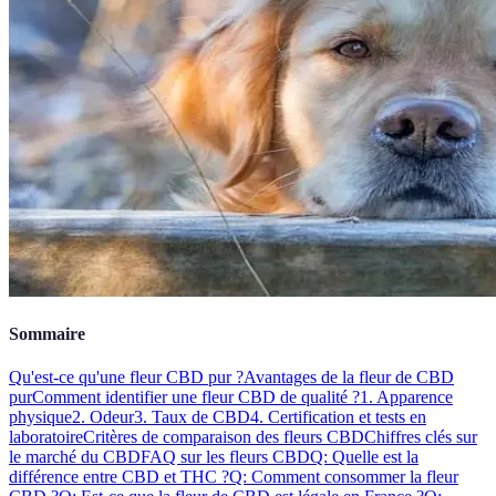
Sommaire
Qu'est-ce qu'une fleur CBD pur ?
Avantages de la fleur de CBD
pur
Comment identifier une fleur CBD de qualité ?
1. Apparence
physique
2. Odeur
3. Taux de CBD
4. Certification et tests en
laboratoire
Critères de comparaison des fleurs CBD
Chiffres clés sur
le marché du CBD
FAQ sur les fleurs CBD
Q: Quelle est la
différence entre CBD et THC ?
Q: Comment consommer la fleur