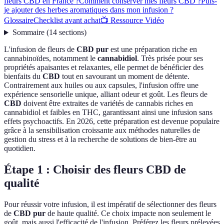
fleurs CBD en France ?
Comment conserver mes fleurs CBD ?
Puis-
je ajouter des herbes aromatiques dans mon infusion ?
Glossaire
Checklist avant achat
📺 Ressource Vidéo
Sommaire
(
14
sections
)
L'infusion de fleurs de
CBD pur
est une préparation riche en
cannabinoïdes, notamment le
cannabidiol
. Très prisée pour ses
propriétés apaisantes et relaxantes, elle permet de bénéficier des
bienfaits du
CBD
tout en savourant un moment de détente.
Contrairement aux huiles ou aux capsules, l'infusion offre une
expérience sensorielle unique, alliant odeur et goût. Les fleurs de
CBD
doivent être extraites de variétés de cannabis riches en
cannabidiol et faibles en THC, garantissant ainsi une infusion sans
effets psychoactifs. En 2026, cette préparation est devenue populaire
grâce à la sensibilisation croissante aux méthodes naturelles de
gestion du stress et à la recherche de solutions de bien-être au
quotidien.
Étape 1 : Choisir des fleurs CBD de
qualité
Pour réussir votre infusion, il est impératif de sélectionner des fleurs
de
CBD pur
de haute qualité. Ce choix impacte non seulement le
goût, mais aussi l'efficacité de l'infusion. Préférez les fleurs prélevées