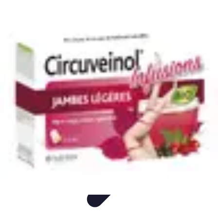
Fleur CBD Pur
Achat et Sélection
Bien-être
Usage
Variétés
Conseils et astuces
Fleur CBD Pur