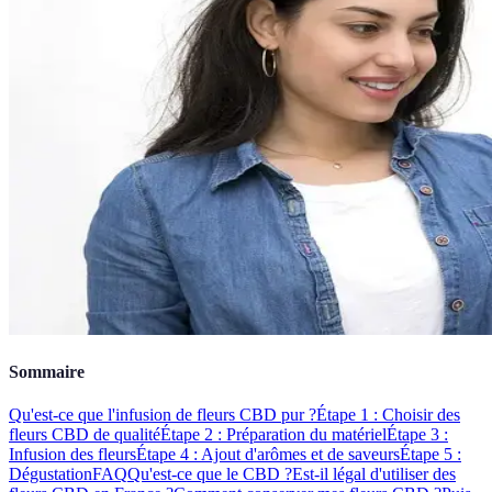
Sommaire
Qu'est-ce que l'infusion de fleurs CBD pur ?
Étape 1 : Choisir des
fleurs CBD de qualité
Étape 2 : Préparation du matériel
Étape 3 :
Infusion des fleurs
Étape 4 : Ajout d'arômes et de saveurs
Étape 5 :
Dégustation
FAQ
Qu'est-ce que le CBD ?
Est-il légal d'utiliser des