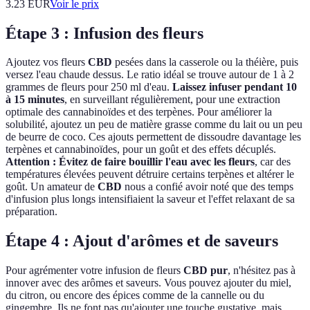
3.23
EUR
Voir le prix
Étape 3 : Infusion des fleurs
Ajoutez vos fleurs
CBD
pesées dans la casserole ou la théière, puis
versez l'eau chaude dessus. Le ratio idéal se trouve autour de 1 à 2
grammes de fleurs pour 250 ml d'eau.
Laissez infuser pendant 10
à 15 minutes
, en surveillant régulièrement, pour une extraction
optimale des cannabinoïdes et des terpènes. Pour améliorer la
solubilité, ajoutez un peu de matière grasse comme du lait ou un peu
de beurre de coco. Ces ajouts permettent de dissoudre davantage les
terpènes et cannabinoïdes, pour un goût et des effets décuplés.
Attention : Évitez de faire bouillir l'eau avec les fleurs
, car des
températures élevées peuvent détruire certains terpènes et altérer le
goût. Un amateur de
CBD
nous a confié avoir noté que des temps
d'infusion plus longs intensifiaient la saveur et l'effet relaxant de sa
préparation.
Étape 4 : Ajout d'arômes et de saveurs
Pour agrémenter votre infusion de fleurs
CBD pur
, n'hésitez pas à
innover avec des arômes et saveurs. Vous pouvez ajouter du miel,
du citron, ou encore des épices comme de la cannelle ou du
gingembre. Ils ne font pas qu'ajouter une touche gustative, mais