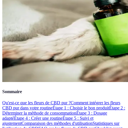
Sommaire
Qu'est-ce que les fleurs de CBD pur ?
Comment intégrer les fleurs
CBD pur dans votre routine
Étape 1 : Choisir le bon produit
Étape 2 :
Déterminer la méthode de consommation
Étape 3 : Dosage
adapté
Étape 4 : Créer une routine
Étape 5 : Suivi et
ajustement
Comparaison des méthodes d'utilisation
Statistiques sur