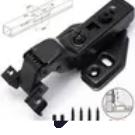
Fleur CBD Pur
Achat et Sélection
Bien-être
Usage
Variétés
Conseils et astuces
Fleur CBD Pur