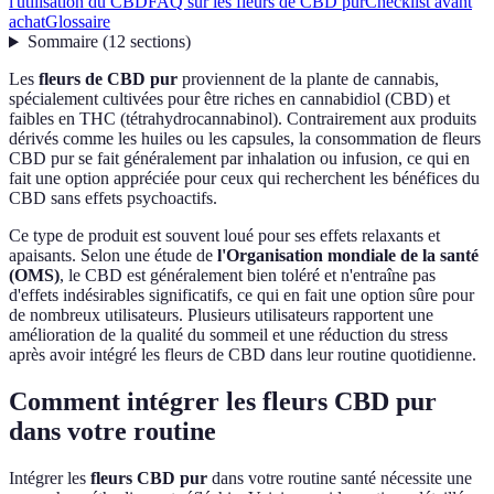
l'utilisation du CBD
FAQ sur les fleurs de CBD pur
Checklist avant
achat
Glossaire
Sommaire
(
12
sections
)
Les
fleurs de CBD pur
proviennent de la plante de cannabis,
spécialement cultivées pour être riches en cannabidiol (CBD) et
faibles en THC (tétrahydrocannabinol). Contrairement aux produits
dérivés comme les huiles ou les capsules, la consommation de fleurs
CBD pur se fait généralement par inhalation ou infusion, ce qui en
fait une option appréciée pour ceux qui recherchent les bénéfices du
CBD sans effets psychoactifs.
Ce type de produit est souvent loué pour ses effets relaxants et
apaisants. Selon une étude de
l'Organisation mondiale de la santé
(OMS)
, le CBD est généralement bien toléré et n'entraîne pas
d'effets indésirables significatifs, ce qui en fait une option sûre pour
de nombreux utilisateurs. Plusieurs utilisateurs rapportent une
amélioration de la qualité du sommeil et une réduction du stress
après avoir intégré les fleurs de CBD dans leur routine quotidienne.
Comment intégrer les fleurs CBD pur
dans votre routine
Intégrer les
fleurs CBD pur
dans votre routine santé nécessite une