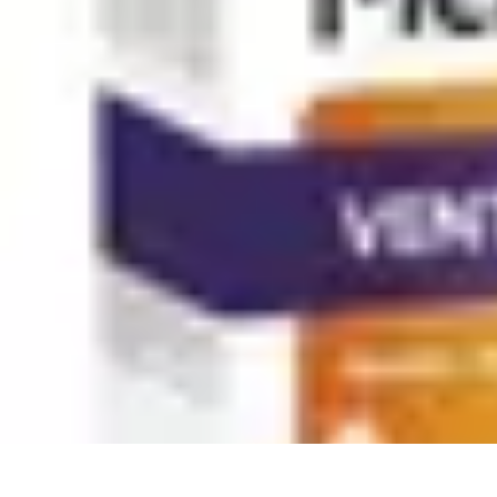
Fleur CBD Pur
Achat et Sélection
Bien-être
Usage
Variétés
Conseils et astuces
Fleur CBD Pur