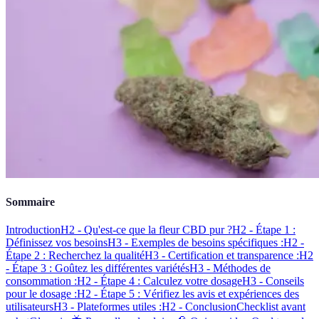
Sommaire
Introduction
H2 - Qu'est-ce que la fleur CBD pur ?
H2 - Étape 1 :
Définissez vos besoins
H3 - Exemples de besoins spécifiques :
H2 -
Étape 2 : Recherchez la qualité
H3 - Certification et transparence :
H2
- Étape 3 : Goûtez les différentes variétés
H3 - Méthodes de
consommation :
H2 - Étape 4 : Calculez votre dosage
H3 - Conseils
pour le dosage :
H2 - Étape 5 : Vérifiez les avis et expériences des
utilisateurs
H3 - Plateformes utiles :
H2 - Conclusion
Checklist avant