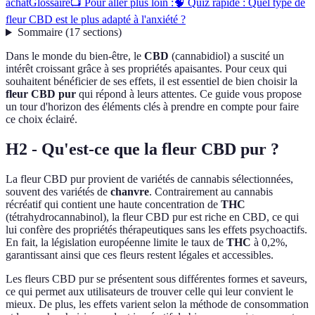
achat
Glossaire
📺 Pour aller plus loin :
🧠 Quiz rapide : Quel type de
fleur CBD est le plus adapté à l'anxiété ?
Sommaire
(
17
sections
)
Dans le monde du bien-être, le
CBD
(cannabidiol) a suscité un
intérêt croissant grâce à ses propriétés apaisantes. Pour ceux qui
souhaitent bénéficier de ses effets, il est essentiel de bien choisir la
fleur CBD pur
qui répond à leurs attentes. Ce guide vous propose
un tour d'horizon des éléments clés à prendre en compte pour faire
ce choix éclairé.
H2 - Qu'est-ce que la fleur CBD pur ?
La fleur CBD pur provient de variétés de cannabis sélectionnées,
souvent des variétés de
chanvre
. Contrairement au cannabis
récréatif qui contient une haute concentration de
THC
(tétrahydrocannabinol), la fleur CBD pur est riche en CBD, ce qui
lui confère des propriétés thérapeutiques sans les effets psychoactifs.
En fait, la législation européenne limite le taux de
THC
à 0,2%,
garantissant ainsi que ces fleurs restent légales et accessibles.
Les fleurs CBD pur se présentent sous différentes formes et saveurs,
ce qui permet aux utilisateurs de trouver celle qui leur convient le
mieux. De plus, les effets varient selon la méthode de consommation