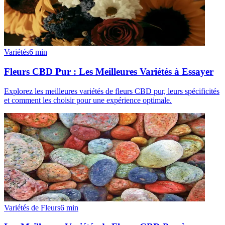
Variétés
6
min
Fleurs CBD Pur : Les Meilleures Variétés à Essayer
Explorez les meilleures variétés de fleurs CBD pur, leurs spécificités
et comment les choisir pour une expérience optimale.
Variétés de Fleurs
6
min