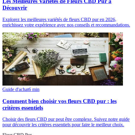
Les Meilleures Variétés de Fleurs CBD Pur à
Découvrir
Explorez les meilleures variétés de fleurs CBD pur en 2026,
enrichissez votre expérience avec nos conseils et recommandations.
Guide d'achat
6
min
Comment bien choisir vos fleurs CBD pur : les
critères essentiels
Choisir des fleurs CBD pur peut être complexe. Suivez notre guide
pour découvrir les critères essentiels pour faire le meilleur choix.
Fleur CBD Pur