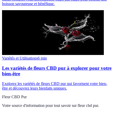
boisson savoureuse et bénéfique.
Variétés et Utilisations
6
min
Les variétés de fleurs CBD pur à explorer pour votre
bien-être
Explorez les variétés de fleurs CBD pur qui favorisent votre bien-
être et découvrez leurs bienfaits uniques.
Fleur CBD Pur
Votre source d'information pour tout savoir sur
fleur cbd pur
.