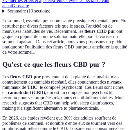
Évaluer les effets et ajuster
Erreurs à éviter :
Checklist avant
achat
Glossaire
Sommaire
(
13
sections
)
Le sommeil, essentiel pour notre santé physique et mentale, peut être
perturber par divers facteurs tels que le stress, l'anxiété ou de
mauvaises habitudes de vie. Récemment, les
fleurs CBD pur
ont
gagné en popularité comme solution naturelle pour favoriser un
sommeil apaisant. Dans cet article, nous vous proposons un guide
pratique sur l'utilisation des fleurs CBD pur pour améliorer la qualité
de votre sommeil.
Qu'est-ce que les fleurs CBD pur ?
Les
fleurs CBD pur
proviennent de la plante de cannabis, mais
contrairement au cannabis récréatif, elles contiennent des niveaux
minimaux de
THC
, le composé psychoactif. Ces fleurs sont riches
en
cannabidiol (CBD)
, qui est un composé non psychoactif,
reconnu pour ses propriétés relaxantes et anti-inflammatoires. Much
research suggests that CBD can help with sleep disturbances,
making it a significant alternative to pharmaceuticals.
En 2026, des études révèlent que 30% des adultes souffrent de
problèmes de sommeil, et nombre d'entre eux se tournent vers des
solutions naturelles comme le CBD. Lorsque vous consommez ces