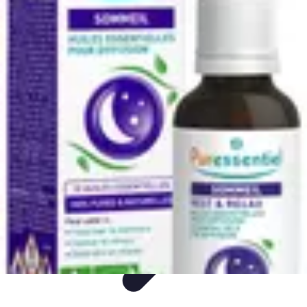
Fleur CBD Pur
Achat et Sélection
Bien-être
Usage
Variétés
Conseils et astuces
Fleur CBD Pur