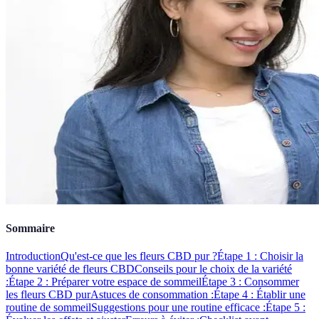
Sommaire
Introduction
Qu'est-ce que les fleurs CBD pur ?
Étape 1 : Choisir la
bonne variété de fleurs CBD
Conseils pour le choix de la variété
:
Étape 2 : Préparer votre espace de sommeil
Étape 3 : Consommer
les fleurs CBD pur
Astuces de consommation :
Étape 4 : Établir une
routine de sommeil
Suggestions pour une routine efficace :
Étape 5 :